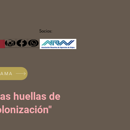
Socios:
RAMA
las huellas de
olonización"