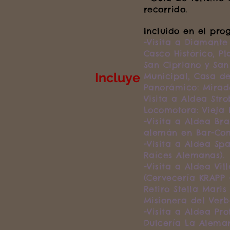
recorrido.
Incluido en el pro
-Visita a Diamante
Casco Histórico, P
San Cipriano y San
Incluye
Municipal, Casa del
Panorámico: Mirado
Visita a Aldea Stro
Locomotora: Vieja E
-Visita a Aldea Bra
alemán en Bar-Com
-Visita a Aldea Sp
Raíces Alemanas).
-Visita a Aldea Vil
(Cervecería KRAPP 
Retiro Stella Mari
Misionera del Verbo
-Visita a Aldea Pro
Dulcería La Aleman