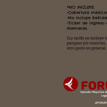
*NO INCLUYE:
-Cobertura médica
-No incluye bebida
-Ticket de ingreso
Alemanas.
(La tarifa no incluye 
parques y/o reservas,
otro gasto en general 
Operador Mayorista 
Legajo 1
@FORUM -