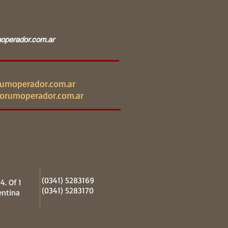
operador.com.ar
umoperador.com.ar
orumoperador.com.ar
(0341) 5283169
4. Of 1
(0341) 5283170
entina
a