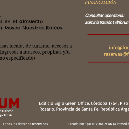
FINANCIACIÓN
.
Consultar operatoria:
s en el almuerzo.
administració
n1@forum
 a Museo Nuestras Raíces
tasas locales de turismo, accesos a
info@for
 ingresos a museos, propinas y/u
reservas@f
no especificado)
Edificio Siglo Green Office. Córdoba 1764. Piso 
Rosario. Provincia de Santa Fe. República Arg
de Turismo
7556
 Todos los derechos reservados
Creado por QUETE CONOZCAN Multimedi