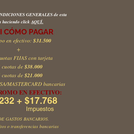
CONDICIONES GENERALES de esta
a haciendo click
AQUÍ.
I CÓMO PAGAR
po en efectivo:
$31.500
+
cuotas FIJAS con tarjeta
 cuotas de
$38.000
 cuotas de
$21.000
VISA/MASTERCARD bancarias
PROMO EN EFECTIVO:
232 + $17.768
Impuestos
DE GASTOS BANCARIOS.
itos o transferencias bancarias