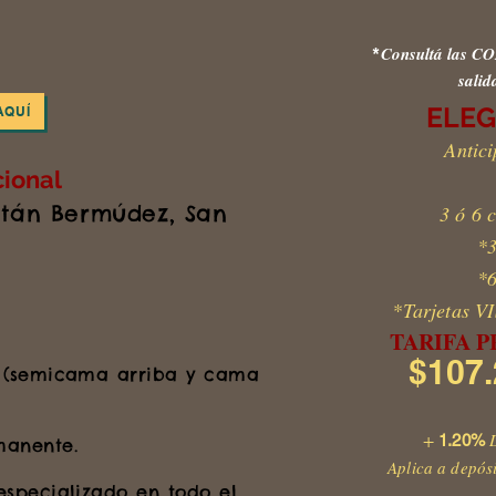
Consultá las 
*
salid
ELEG
AQUÍ
Antici
ional
pitán Bermúdez, San
3 ó 6 
*3
*6
*Tarjetas 
TARIFA 
$107.
. (semicama arriba y cama
+
1.20%
manente.
Aplica a depós
especializado en todo el