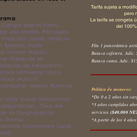
Tarifa sujeta a modif
pero n
grama:
La tarifa se congela 
 (Campo Martín Fierro,
del 100% 
laza San Martín, Parroquia
 Francisco Javier, Palacio
 Ejército, Punto
Fila 1 panorámica arr
r Hernán Pujato).
Butaca cafetera. Adic
bel (Paseo de la
Butaca cama. Adic. $1
stación de Ferrocarril).
silera (Almuerzo típico
edor Munich).
atzenkutter (Museo Nuestras
Política de menores:
*De 0 a 2 años sin carg
la Valle María (Marienthal)
*3 años cumplidos abo
-degustación-, Casa del
servicios
($40.000 NE
s de la Congregación
 Divino).
*A partir de los 4 año
testante (Cementerio Local,
ita).