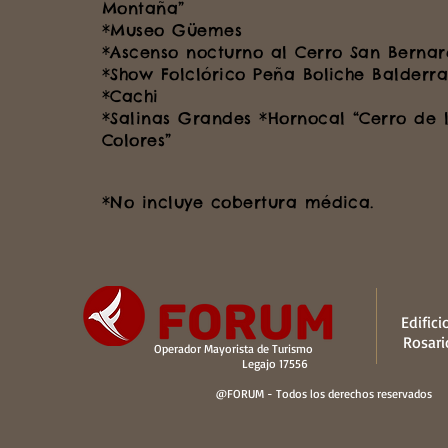
Montaña”
*Museo Güemes
*Ascenso nocturno al Cerro San Berna
*Show Folclórico Peña Boliche Balder
*Cachi
*Salinas Grandes *Hornocal “Cerro de l
Colores”
*No incluye cobertura médica.
Edifici
Rosari
Operador Mayorista de Turismo
Legajo 17556
@FORUM - Todos los derechos reservados