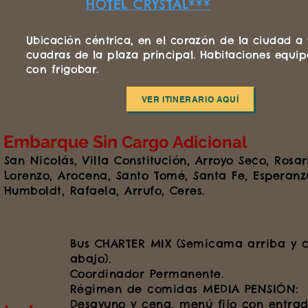
HOTEL CRYSTAL***
Ubicación céntrica, en el corazón de la ciudad a
cuadras de la plaza principal. Habitaciones equi
con frigobar.
VER ITINERARIO AQUÍ
Embarque Sin
Cargo Adicional
San Nicolás, Villa Constitución, Arroyo Seco, Rosar
Lorenzo, Arocena, Santo Tomé, Santa Fe, Esperanz
Humboldt, Rafaela, Arrufo, Ceres
.
Bus CHARTER MIX (Semicama arriba y
abajo).
Coordinador Permanente.
Régimen de comidas
MEDIA PENSIÓN
:
Desayuno y cena, menú fijo con entrad