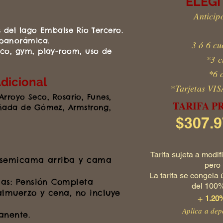
ELEG
Anticip
s del lago Embalse Río Tercero.
 panorámica.
3 ó 6 cu
eco, gym, play-room, uso de
*3 c
*6 
dicional
*Tarjetas V
 Arroyo Seco, Rosario, Funes,
TARIFA P
añada de Gómez, Armstrong,
$307.9
Tarifa sujeta a modi
 (semicama arriba y cama
pero 
La tarifa se congela
as: Pensión Completa
del 100% 
almuerzo y cena, no incluye
+
1.20
Aplica a dep
anente.