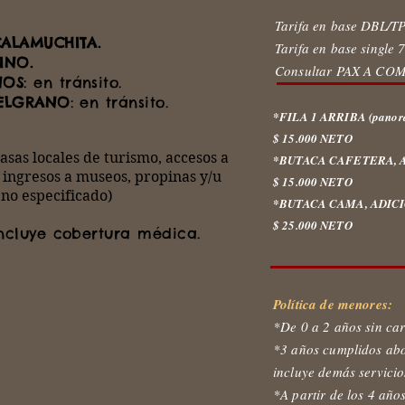
Tarifa en base DBL/T
CALAMUCHITA.
Tarifa en base single 
INO.
Consultar PAX A CO
NOS
: en tránsito.
BELGRANO
: en tránsito.
*FILA 1 ARRIBA (panor
$ 15.000 NETO
tasas locales de turismo, accesos a
*BUTACA CAFETERA, A
 ingresos a museos, propinas y/u
$ 15.000 NETO
 no especificado)
*BUTACA CAMA, ADICI
$ 25.000 NETO
ncluye cobertura médica.
Política de menores:
*De 0 a 2 años sin car
*3 años cumplidos ab
incluye demás servicio
*A partir de los 4 año