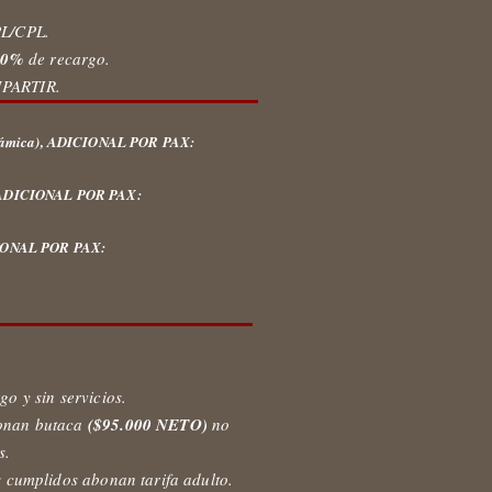
PL/CPL.
7
0%
de recargo.
MPARTIR.
ámica), ADICIONAL POR PAX:
DICIONAL POR PAX:
ONAL POR PAX:
go y sin servicios.
onan butaca
($95.000 NETO)
no
s.
s cumplidos abonan tarifa adulto.