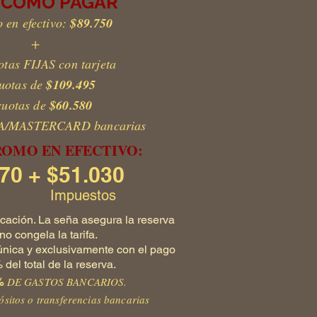
I CÓMO PAGAR
o en efectivo:
$89.750
+
otas FIJAS con tarjeta
uotas de
$109.495
cuotas de
$60.580
ISA/MASTERCARD bancarias
ROMO EN EFECTIVO:
70 + $51.030
Impuestos
ficación. La seña asegura la reserva
no congela la tarifa.
 única y exclusivamente con el pago
del total de la reserva.
DE GASTOS BANCARIOS.
%
ósitos o transferencias bancarias