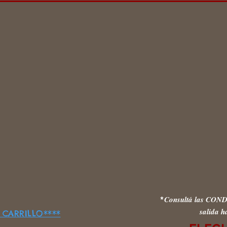
Consultá las CO
*
salida h
CARRILLO****