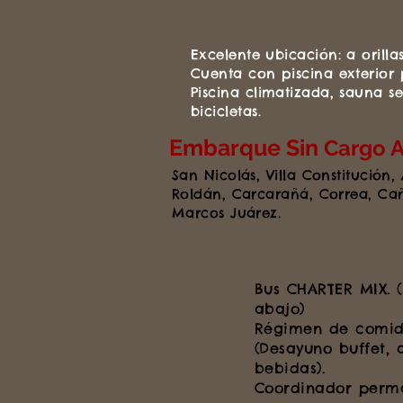
Excelente ubicación: a orilla
Cuenta con piscina exterior
Piscina climatizada, sauna s
bicicletas.
Embarque Sin
Cargo A
San Nicolás, Villa Constitución,
Roldán, Carcarañá, Correa, C
Marcos Juárez.
Bus CHARTER MIX.
abajo)
Régimen de comid
(Desayuno buffet, 
bebidas).
Coordinador perm